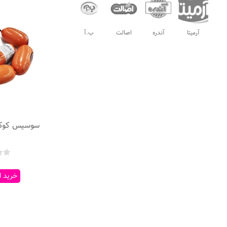
آرمیتا
آندره
اصالت
ب.آ
ب
خرید ا