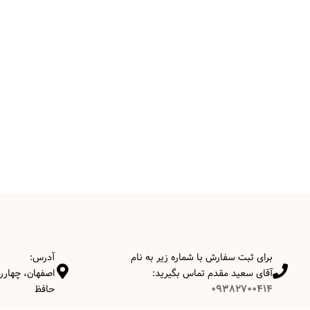
برای ثبت سفارش با شماره زیر به نام
آدرس:
آقای سعید مقدم تماس بگیرید:
اصفهان، چهارر
09382700414
حافظ