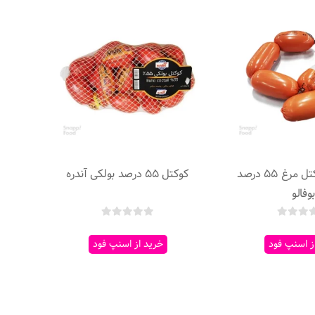
سوسیس کوکتل مرغ 55 درصد
کوکتل 55 درصد بولکی آندره
وفالو
ز اسنپ فود
خرید از اسنپ فود