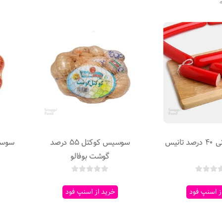
انیس
سوسیس کوکتل 55 درصد
گوشت بوفالو
ز اسنپ فود
خرید از اسنپ فود