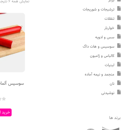
برگر
نمایش همه 6 نتیجه
ترشیجات و شوریجات
تنقلات
خواربار
سس و ادویه
سوسیس و هات داگ
کالباس و ژامبون
لبنیات
منجمد و نیمه آماده
سوسیس آلمانی 40 درصد ت
نان
نوشیدنی
خرید ا
برند ها