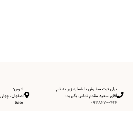
برای ثبت سفارش با شماره زیر به نام
آدرس:
آقای سعید مقدم تماس بگیرید:
اصفهان، چهارر
09382700414
حافظ